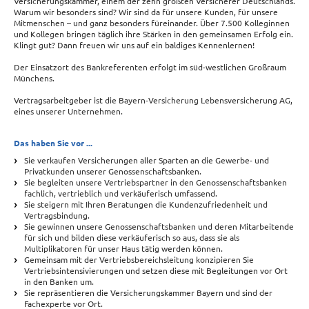
Versicherungskammer, einem der zehn größten Versicherer Deutschlands.
Warum wir besonders sind? Wir sind da für unsere Kunden, für unsere
Mitmenschen – und ganz besonders füreinander. Über 7.500 Kolleginnen
und Kollegen bringen täglich ihre Stärken in den gemeinsamen Erfolg ein.
Klingt gut? Dann freuen wir uns auf ein baldiges Kennenlernen!
Der Einsatzort des Bankreferenten erfolgt im süd-westlichen Großraum
Münchens.
Vertragsarbeitgeber ist die Bayern-Versicherung Lebensversicherung AG,
eines unserer Unternehmen.
Das haben Sie vor ...
Sie verkaufen Versicherungen aller Sparten an die Gewerbe- und
Privatkunden unserer Genossenschaftsbanken.
Sie begleiten unsere Vertriebspartner in den Genossenschaftsbanken
fachlich, vertrieblich und verkäuferisch umfassend.
Sie steigern mit Ihren Beratungen die Kundenzufriedenheit und
Vertragsbindung.
Sie gewinnen unsere Genossenschaftsbanken und deren Mitarbeitende
für sich und bilden diese verkäuferisch so aus, dass sie als
Multiplikatoren für unser Haus tätig werden können.
Gemeinsam mit der Vertriebsbereichsleitung konzipieren Sie
Vertriebsintensivierungen und setzen diese mit Begleitungen vor Ort
in den Banken um.
Sie repräsentieren die Versicherungskammer Bayern und sind der
Fachexperte vor Ort.