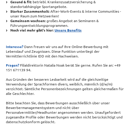
Gesund & fit:
betriebl. Krankenzusatzversicherung &
standortabhängige Sportangebote.
Starker Zusammenhalt:
After-Work-Events & interne Communities -
unser Raum zum Netzwerken!
Gemeinsam wachsen:
großes Angebot an Seminaren &
Führungsentwicklungsprogrammen.
Noch viel mehr gibt's hier:
Unsere Benefits
Interesse?
Dann freuen wir uns auf Ihre Online-Bewerbung mit
Lebenslauf und Zeugnissen. Diese Funktion unterliegt der
Vermittlerrichtlinie IDD mit den Nachweisen.
Fragen?
Filialdirektorin Natalia Noak berät Sie gerne. Rufen Sie an: +49
151 671139 94.
Aus Gründen der besseren Lesbarkeit wird auf die gleichzeitige
Verwendung der Sprachformen divers, weiblich, männlich (d/w/m)
verzichtet. Sämtliche Personenbezeichnungen gelten gleichermaßen für
alle Geschlechter.
Bitte beachten Sie, dass Bewerbungen ausschließlich über unser
Bewerbermanagementsystem und nicht über
Personalvermittler/Headhunter angenommen werden. Unaufgefordert
zugesandte Profile oder Bewerbungen werden nicht berücksichtigt und
datenschutzkonform gelöscht.