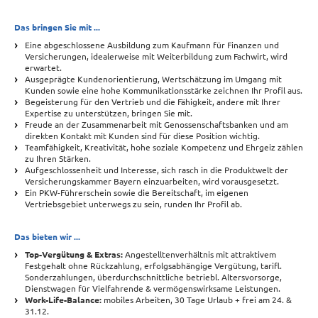
Das bringen Sie mit ...
Eine abgeschlossene Ausbildung zum Kaufmann für Finanzen und
Versicherungen, idealerweise mit Weiterbildung zum Fachwirt, wird
erwartet.
Ausgeprägte Kundenorientierung, Wertschätzung im Umgang mit
Kunden sowie eine hohe Kommunikationsstärke zeichnen Ihr Profil aus.
Begeisterung für den Vertrieb und die Fähigkeit, andere mit Ihrer
Expertise zu unterstützen, bringen Sie mit.
Freude an der Zusammenarbeit mit Genossenschaftsbanken und am
direkten Kontakt mit Kunden sind für diese Position wichtig.
Teamfähigkeit, Kreativität, hohe soziale Kompetenz und Ehrgeiz zählen
zu Ihren Stärken.
Aufgeschlossenheit und Interesse, sich rasch in die Produktwelt der
Versicherungskammer Bayern einzuarbeiten, wird vorausgesetzt.
Ein PKW-Führerschein sowie die Bereitschaft, im eigenen
Vertriebsgebiet unterwegs zu sein, runden Ihr Profil ab.
Das bieten wir ...
Top-Vergütung & Extras:
Angestelltenverhältnis mit attraktivem
Festgehalt ohne Rückzahlung, erfolgsabhängige Vergütung, tarifl.
Sonderzahlungen, überdurchschnittliche betriebl. Altersvorsorge,
Dienstwagen für Vielfahrende & vermögenswirksame Leistungen.
Work-Life-Balance:
mobiles Arbeiten, 30 Tage Urlaub + frei am 24. &
31.12.