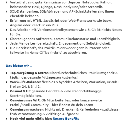
Vorteilhaft sind gute Kenntnisse von Jupyter Notebooks, Python,
insbesondere Flask, Django, Dash Plotly und/oder Streamlit.
SQL-Datenbanken, SQL-Abfragen und API-Schnittstellen sind Ihnen
ebenfalls bekannt.
Erfahrung mit HTML, JavaScript oder Web-Frameworks wie bspw.
Angular oder React ist ein Plus.
Das Arbeiten mit Versionskontrollsystemen wie z.B. Git ist nichts Neues
für Sie.
Überzeugendes Auftreten, Kommunikationsstärke und Teamfähigkeit.
Jede Menge Lernbereitschaft, Engagement und Selbständigkeit.
Die Bereitschaft, das Praktikum entweder ganz in Präsenz oder
teilweise im Home-Office (hybrid) zu absolvieren.
Das bieten wir ...
Top-Vergütung & Extras:
überdurchschnittliches Praktikumsgehalt &
täglich das gesunde Mittagessen kostenlos!
Work-Life-Balance:
flexibles & hybrides Arbeiten, Workation, Urlaub +
frei am 24. & 31.12.
Gesund & fit:
gesunde Gerichte & viele standortabhängige
Sportmöglichkeiten.
Gemeinsames WIR:
Ob Mitarbeiterfest oder konzernweite
Prakti-/Studi-Community – hier findest du dein Team!
Gemeinsam wachsen:
Nichts mit Drucken & Kaffeeholen – stattdessen
früh Verantwortung & vielfältige Aufgaben!
Noch viel mehr gibt's hier:
Unsere Benefits