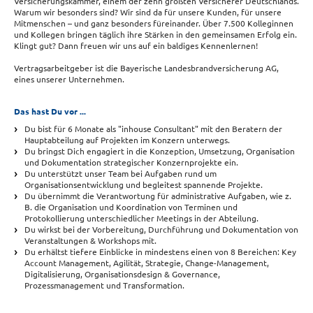
Versicherungskammer, einem der zehn größten Versicherer Deutschlands.
Warum wir besonders sind? Wir sind da für unsere Kunden, für unsere
Mitmenschen – und ganz besonders füreinander. Über 7.500 Kolleginnen
und Kollegen bringen täglich ihre Stärken in den gemeinsamen Erfolg ein.
Klingt gut? Dann freuen wir uns auf ein baldiges Kennenlernen!
Vertragsarbeitgeber ist die Bayerische Landesbrandversicherung AG,
eines unserer Unternehmen.
Das hast Du vor ...
Du bist für 6 Monate als "inhouse Consultant" mit den Beratern der
Hauptabteilung auf Projekten im Konzern unterwegs.
Du bringst Dich engagiert in die Konzeption, Umsetzung, Organisation
und Dokumentation strategischer Konzernprojekte ein.
Du unterstützt unser Team bei Aufgaben rund um
Organisationsentwicklung und begleitest spannende Projekte.
Du übernimmt die Verantwortung für administrative Aufgaben, wie z.
B. die Organisation und Koordination von Terminen und
Protokollierung unterschiedlicher Meetings in der Abteilung.
Du wirkst bei der Vorbereitung, Durchführung und Dokumentation von
Veranstaltungen & Workshops mit.
Du erhältst tiefere Einblicke in mindestens einen von 8 Bereichen: Key
Account Management, Agilität, Strategie, Change-Management,
Digitalisierung, Organisationsdesign & Governance,
Prozessmanagement und Transformation.