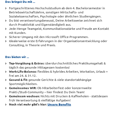
Das bringst Du mit ...
Fortgeschrittenes Hochschulstudium ab dem 4. Bachelorsemester in
Betriebswirtschaftslehre, sonstigen Wirtschafts- und
Sozialwissenschaften, Psychologie oder ähnlichen Studiengängen.
Du bist verantwortungsbewusst, Deine Arbeitsweise zeichnet sich
durch Proaktivität und Eigenständigkeit aus.
Jede Menge Teamgeist, Kommunikationsstärke und Freude am Kontakt
mit Kunden.
Sicherer Umgang mit den Microsoft Office-Programmen.
Idealerweise erste Erfahrungen in der Organisationsentwicklung oder
Consulting, in Theorie und Praxis.
Das bieten wir ...
Top-Vergütung & Extras:
überdurchschnittliches Praktikumsgehalt &
täglich das gesunde Mittagessen kostenlos!
Work-Life-Balance:
flexibles & hybrides Arbeiten, Workation, Urlaub +
frei am 24. & 31.12.
Gesund & fit:
gesunde Gerichte & viele standortabhängige
Sportmöglichkeiten.
Gemeinsames WIR:
Ob Mitarbeiterfest oder konzernweite
Prakti-/Studi-Community – hier findest Du Dein Team!
Gemeinsam wachsen:
Nichts mit Drucken & Kaffeeholen - stattdessen
früh Verantwortung & vielfältige Aufgaben!
Noch viel mehr gibt's hier:
Unsere Benefits