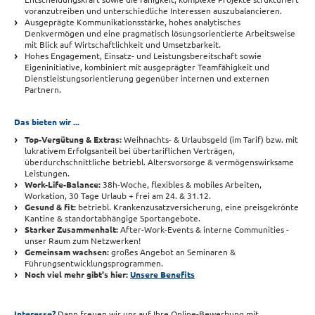
voranzutreiben und unterschiedliche Interessen auszubalancieren.
Ausgeprägte Kommunikationsstärke, hohes analytisches
Denkvermögen und eine pragmatisch lösungsorientierte Arbeitsweise
mit Blick auf Wirtschaftlichkeit und Umsetzbarkeit.
Hohes Engagement, Einsatz- und Leistungsbereitschaft sowie
Eigeninitiative, kombiniert mit ausgeprägter Teamfähigkeit und
Dienstleistungsorientierung gegenüber internen und externen
Partnern.
Das bieten wir ...
Top-Vergütung & Extras:
Weihnachts- & Urlaubsgeld (im Tarif) bzw. mit
lukrativem Erfolgsanteil bei übertariflichen Verträgen,
überdurchschnittliche betriebl. Altersvorsorge & vermögenswirksame
Leistungen.
Work-Life-Balance:
38h-Woche, flexibles & mobiles Arbeiten,
Workation, 30 Tage Urlaub + frei am 24. & 31.12.
Gesund & fit:
betriebl. Krankenzusatzversicherung, eine preisgekrönte
Kantine & standortabhängige Sportangebote.
Starker Zusammenhalt:
After-Work-Events & interne Communities -
unser Raum zum Netzwerken!
Gemeinsam wachsen:
großes Angebot an Seminaren &
Führungsentwicklungsprogrammen.
Noch viel mehr gibt's hier:
Unsere Benefits
Interesse?
Dann freuen wir uns auf Ihre Online-Bewerbung mit