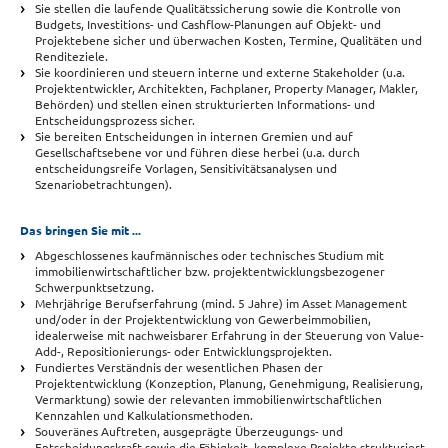
Sie stellen die laufende Qualitätssicherung sowie die Kontrolle von
Budgets, Investitions- und Cashflow-Planungen auf Objekt- und
Projektebene sicher und überwachen Kosten, Termine, Qualitäten und
Renditeziele.
Sie koordinieren und steuern interne und externe Stakeholder (u.a.
Projektentwickler, Architekten, Fachplaner, Property Manager, Makler,
Behörden) und stellen einen strukturierten Informations- und
Entscheidungsprozess sicher.
Sie bereiten Entscheidungen in internen Gremien und auf
Gesellschaftsebene vor und führen diese herbei (u.a. durch
entscheidungsreife Vorlagen, Sensitivitätsanalysen und
Szenariobetrachtungen).
Das bringen Sie mit ...
Abgeschlossenes kaufmännisches oder technisches Studium mit
immobilienwirtschaftlicher bzw. projektentwicklungsbezogener
Schwerpunktsetzung.
Mehrjährige Berufserfahrung (mind. 5 Jahre) im Asset Management
und/oder in der Projektentwicklung von Gewerbeimmobilien,
idealerweise mit nachweisbarer Erfahrung in der Steuerung von Value-
Add-, Repositionierungs- oder Entwicklungsprojekten.
Fundiertes Verständnis der wesentlichen Phasen der
Projektentwicklung (Konzeption, Planung, Genehmigung, Realisierung,
Vermarktung) sowie der relevanten immobilienwirtschaftlichen
Kennzahlen und Kalkulationsmethoden.
Souveränes Auftreten, ausgeprägte Überzeugungs- und
Entscheidungskraft sowie die Fähigkeit, komplexe Projekte strukturiert