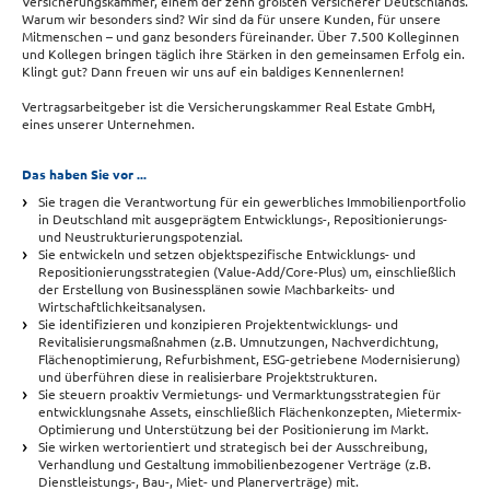
Versicherungskammer, einem der zehn größten Versicherer Deutschlands.
Warum wir besonders sind? Wir sind da für unsere Kunden, für unsere
Mitmenschen – und ganz besonders füreinander. Über 7.500 Kolleginnen
und Kollegen bringen täglich ihre Stärken in den gemeinsamen Erfolg ein.
Klingt gut? Dann freuen wir uns auf ein baldiges Kennenlernen!
Vertragsarbeitgeber ist die Versicherungskammer Real Estate GmbH,
eines unserer Unternehmen.
Das haben Sie vor ...
Sie tragen die Verantwortung für ein gewerbliches Immobilienportfolio
in Deutschland mit ausgeprägtem Entwicklungs-, Repositionierungs-
und Neustrukturierungspotenzial.
Sie entwickeln und setzen objektspezifische Entwicklungs- und
Repositionierungsstrategien (Value-Add/Core-Plus) um, einschließlich
der Erstellung von Businessplänen sowie Machbarkeits- und
Wirtschaftlichkeitsanalysen.
Sie identifizieren und konzipieren Projektentwicklungs- und
Revitalisierungsmaßnahmen (z.B. Umnutzungen, Nachverdichtung,
Flächenoptimierung, Refurbishment, ESG-getriebene Modernisierung)
und überführen diese in realisierbare Projektstrukturen.
Sie steuern proaktiv Vermietungs- und Vermarktungsstrategien für
entwicklungsnahe Assets, einschließlich Flächenkonzepten, Mietermix-
Optimierung und Unterstützung bei der Positionierung im Markt.
Sie wirken wertorientiert und strategisch bei der Ausschreibung,
Verhandlung und Gestaltung immobilienbezogener Verträge (z.B.
Dienstleistungs-, Bau-, Miet- und Planerverträge) mit.