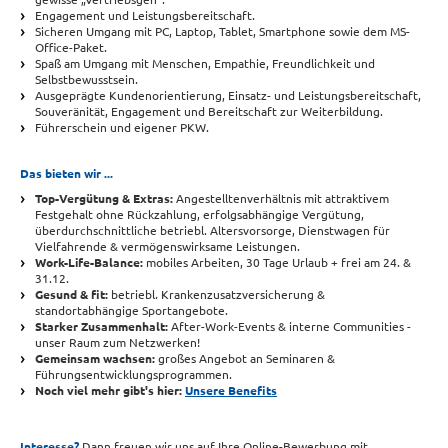
Engagement und Leistungsbereitschaft.
Sicheren Umgang mit PC, Laptop, Tablet, Smartphone sowie dem MS-
Office-Paket.
Spaß am Umgang mit Menschen, Empathie, Freundlichkeit und
Selbstbewusstsein.
Ausgeprägte Kundenorientierung, Einsatz- und Leistungsbereitschaft,
Souveränität, Engagement und Bereitschaft zur Weiterbildung.
Führerschein und eigener PKW.
Das bieten wir ...
Top-Vergütung & Extras:
Angestelltenverhältnis mit attraktivem
Festgehalt ohne Rückzahlung, erfolgsabhängige Vergütung,
überdurchschnittliche betriebl. Altersvorsorge, Dienstwagen für
Vielfahrende & vermögenswirksame Leistungen.
Work-Life-Balance:
mobiles Arbeiten, 30 Tage Urlaub + frei am 24. &
31.12.
Gesund & fit:
betriebl. Krankenzusatzversicherung &
standortabhängige Sportangebote.
Starker Zusammenhalt:
After-Work-Events & interne Communities -
unser Raum zum Netzwerken!
Gemeinsam wachsen:
großes Angebot an Seminaren &
Führungsentwicklungsprogrammen.
Noch viel mehr gibt's hier:
Unsere Benefits
Interesse?
Dann freuen wir uns auf Ihre Online-Bewerbung mit