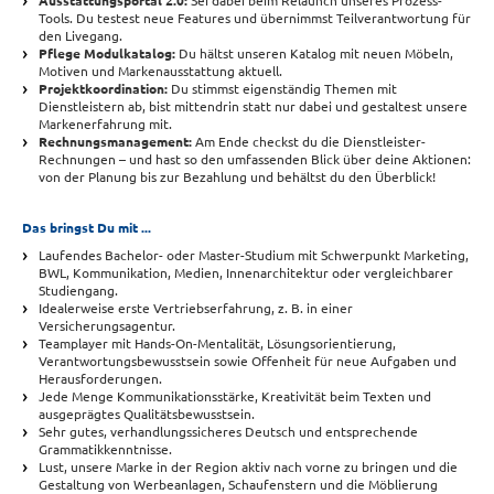
Ausstattungsportal 2.0:
Sei dabei beim Relaunch unseres Prozess-
Tools. Du testest neue Features und übernimmst Teilverantwortung für
den Livegang.
Pflege Modulkatalog:
Du hältst unseren Katalog mit neuen Möbeln,
Motiven und Markenausstattung aktuell.
Projektkoordination:
Du stimmst eigenständig Themen mit
Dienstleistern ab, bist mittendrin statt nur dabei und gestaltest unsere
Markenerfahrung mit.
Rechnungsmanagement:
Am Ende checkst du die Dienstleister-
Rechnungen – und hast so den umfassenden Blick über deine Aktionen:
von der Planung bis zur Bezahlung und behältst du den Überblick!
Das bringst Du mit ...
Laufendes Bachelor- oder Master-Studium mit Schwerpunkt Marketing,
BWL, Kommunikation, Medien, Innenarchitektur oder vergleichbarer
Studiengang.
Idealerweise erste Vertriebserfahrung, z. B. in einer
Versicherungsagentur.
Teamplayer mit Hands-On-Mentalität, Lösungsorientierung,
Verantwortungsbewusstsein sowie Offenheit für neue Aufgaben und
Herausforderungen.
Jede Menge Kommunikationsstärke, Kreativität beim Texten und
ausgeprägtes Qualitätsbewusstsein.
Sehr gutes, verhandlungssicheres Deutsch und entsprechende
Grammatikkenntnisse.
Lust, unsere Marke in der Region aktiv nach vorne zu bringen und die
Gestaltung von Werbeanlagen, Schaufenstern und die Möblierung