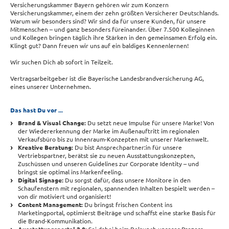
Versicherungskammer Bayern gehören wir zum Konzern
Versicherungskammer, einem der zehn größten Versicherer Deutschlands.
Warum wir besonders sind? Wir sind da für unsere Kunden, für unsere
Mitmenschen – und ganz besonders füreinander. Über 7.500 Kolleginnen
und Kollegen bringen täglich ihre Stärken in den gemeinsamen Erfolg ein.
Klingt gut? Dann freuen wir uns auf ein baldiges Kennenlernen!
Wir suchen Dich ab sofort in Teilzeit.
Vertragsarbeitgeber ist die Bayerische Landesbrandversicherung AG,
eines unserer Unternehmen.
Das hast Du vor ...
Brand & Visual Change:
Du setzt neue Impulse für unsere Marke! Von
der Wiedererkennung der Marke im Außenauftritt im regionalen
Verkaufsbüro bis zu Innenraum-Konzepten mit unserer Markenwelt.
Kreative Beratung:
Du bist Ansprechpartner:in für unsere
Vertriebspartner, berätst sie zu neuen Ausstattungskonzepten,
Zuschüssen und unseren Guidelines zur Corporate Identity – und
bringst sie optimal ins Markenfeeling.
Digital Signage:
Du sorgst dafür, dass unsere Monitore in den
Schaufenstern mit regionalen, spannenden Inhalten bespielt werden –
von dir motiviert und organisiert!
Content Management:
Du bringst frischen Content ins
Marketingportal, optimierst Beiträge und schaffst eine starke Basis für
die Brand-Kommunikation.