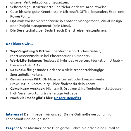
unserer Vertriebsbüros umzusetzen.
Selbständige, strukturierte und zielorientierte Arbeitsweise.
Gute bis sehr gute Kenntnisse in Microsoft Office, besonders Excel und
PowerPoint.
Optimalerweise Vorkenntnisse in Content Management, Visual Design
oder Projektmanagement (kein Muss).
Die Bereitschaft, bei Bedarf auch Dienstreisen einzuplanen.
Das bieten wir ...
Top-Vergütung & Extras:
überdurchschnittliches Gehalt,
Fahrtkostenzuschuss bei Einsatzdauer >3 Monate.
Work-Life-Balance:
flexibles & hybrides Arbeiten, Workation, Urlaub +
frei am 24. & 31.12.
Gesund & fit:
gesunde Gerichte & viele standortabhängige
Sportmöglichkeiten.
Gemeinsames WIR:
Ob Mitarbeiterfest oder konzernweite
Prakti-/Studi-Community – hier findest du dein Team!
Gemeinsam wachsen:
Nichts mit Drucken & Kaffeeholen – stattdessen
früh Verantwortung & vielfältige Aufgaben!
Noch viel mehr gibt's hier:
Unsere Benefits
Interesse?
Dann freuen wir uns auf Deine Online-Bewerbung mit
Lebenslauf und Zeugnissen.
Fragen?
Nina Mössner berät Dich gerne. Schreib einfach eine E-Mail an